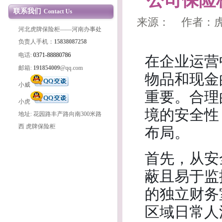
公司保险
联系我们
Contact Us
来源： 作者：虎牌保
河北虎牌保险柜——河南办事处
负责人手机：
15838087258
在企业运营
电话:
0371-88880786
邮箱:
191854009
@qq.com
物品和现金
小威
重要。合理
小虎
境的安全性
地址: 花园路丰产路向南300米路
布局。
西 虎牌保险柜
首先，从安
蔽且易于监
的独立财务
区域日常人