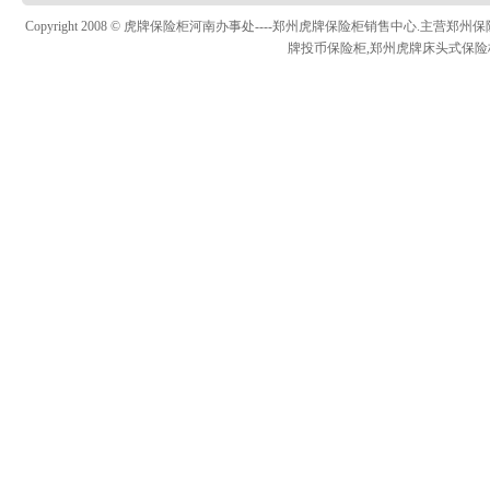
Copyright 2008 © 虎牌保险柜河南办事处----郑州虎牌保险柜销售中心.
牌投币保险柜,郑州虎牌床头式保险柜，