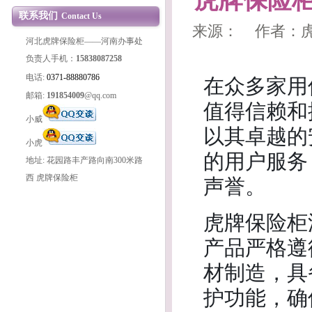
虎牌保险
联系我们
Contact Us
来源： 作者：虎牌保
河北虎牌保险柜——河南办事处
负责人手机：
15838087258
在众多家用
电话:
0371-88880786
邮箱:
191854009
@qq.com
值得信赖和
小威
以其卓越的
小虎
的用户服务
地址: 花园路丰产路向南300米路
声誉。
西 虎牌保险柜
虎牌保险柜
产品严格遵
材制造，具
护功能，确